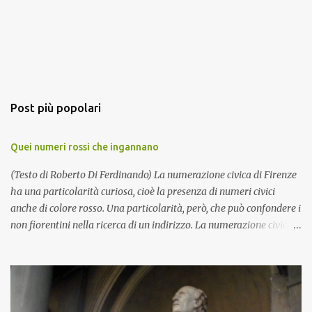
Post più popolari
Quei numeri rossi che ingannano
(Testo di Roberto Di Ferdinando) La numerazione civica di Firenze
ha una particolarità curiosa, cioè la presenza di numeri civici
anche di colore rosso. Una particolarità, però, che può confondere i
non fiorentini nella ricerca di un indirizzo. La numerazione civica a
Firenze fu introdotta nel Settecento e regolamentata con Firenze
Capitale (si veda anche il seguente19.24 23/12/2012 post:
http://curiositadifirenze.blogspot.it/2011/01/la-numerazione-
civica-nella-firenze.html ), ma agli inizi del Novecento
l’amministrazione comunale decise di distinguere gli ingressi delle